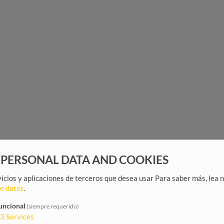
 PERSONAL DATA AND COOKIES
rvicios y aplicaciones de terceros que desea usar
Para saber más, lea 
de datos
.
uncional
(siempre requerido)
3
Services