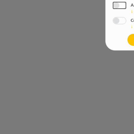
A
↓
C
↓