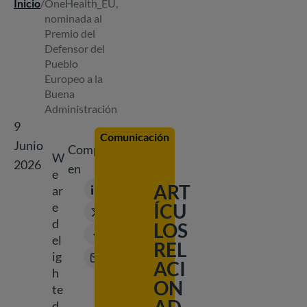
Inicio
/
OneHealth_EU,
Ruta
nominada al
de
Premio del
navegación
Defensor del
Pueblo
Europeo a la
Buena
Administración
9
Comunicación
Junio
Compartir
W
2026
en
e
ART
ar
e
ÍCU
d
LOS
el
REL
ig
ACI
h
ON
te
d