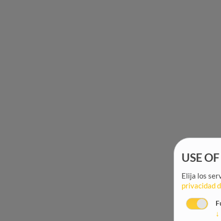
USE OF
Elija los se
privacidad 
F
↓