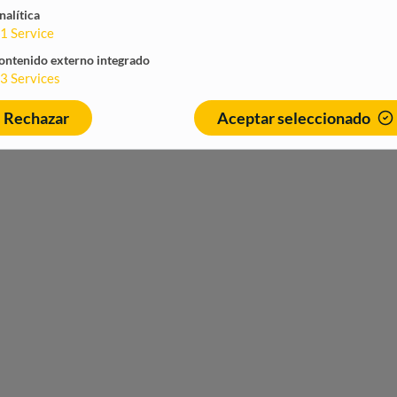
nalítica
1
Service
ontenido externo integrado
3
Services
Rechazar
Aceptar seleccionado