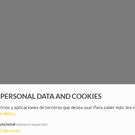
 PERSONAL DATA AND COOKIES
rvicios y aplicaciones de terceros que desea usar
Para saber más, lea 
de datos
.
uncional
(siempre requerido)
3
Services