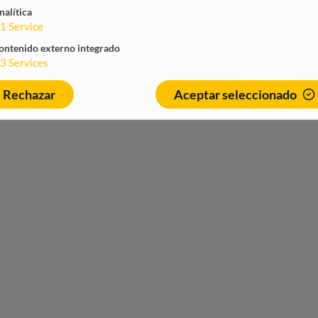
nalítica
1
Service
ontenido externo integrado
3
Services
Rechazar
Aceptar seleccionado