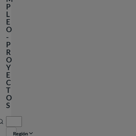
P
L
E
O
-
P
R
O
Y
E
C
T
Contacto
O
S
BUSCAR
FR
EN
Región