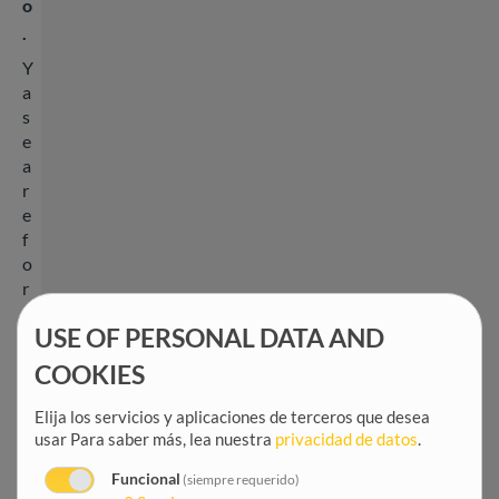
o
.
Y
a
s
e
a
r
e
f
o
r
z
USE OF PERSONAL DATA AND
a
n
COOKIES
d
o
Elija los servicios y aplicaciones de terceros que desea
l
usar
Para saber más, lea nuestra
privacidad de datos
.
a
Funcional
(siempre requerido)
g