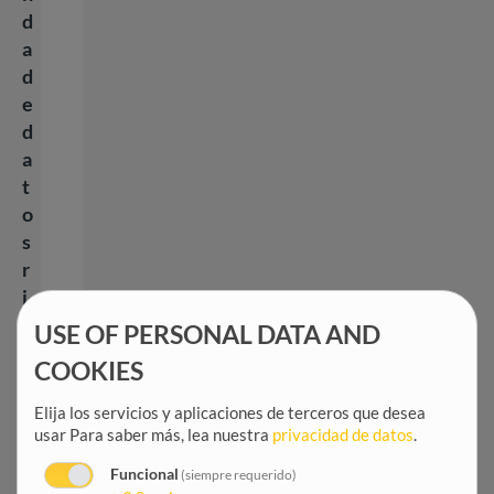
d
a
d
e
d
a
t
o
s
r
i
g
USE OF PERSONAL DATA AND
u
COOKIES
r
o
Elija los servicios y aplicaciones de terceros que desea
s
usar
Para saber más, lea nuestra
privacidad de datos
.
o
Funcional
(siempre requerido)
s