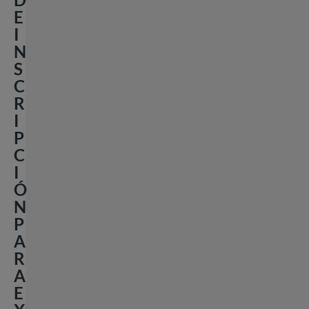
E
I
N
S
C
R
I
P
C
I
Ó
N
P
A
R
A
E