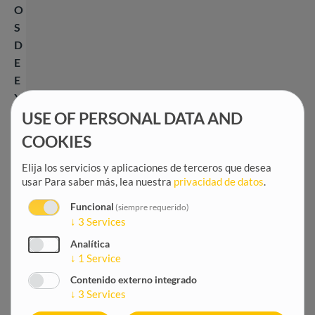
O
S
D
E
E
X
P
USE OF PERSONAL DATA AND
E
COOKIES
R
T
Elija los servicios y aplicaciones de terceros que desea
usar
Para saber más, lea nuestra
privacidad de datos
.
O
S
Funcional
(siempre requerido)
!
↓
3
Services
Analítica
↓
1
Service
Empleo
Contenido externo integrado
↓
3
Services