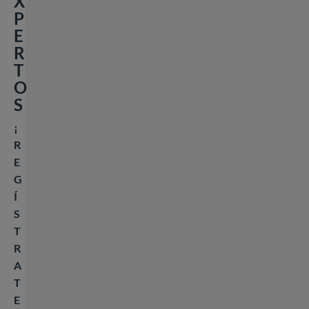
X
P
E
R
T
O
S
¡
R
E
G
Í
S
T
R
A
T
E