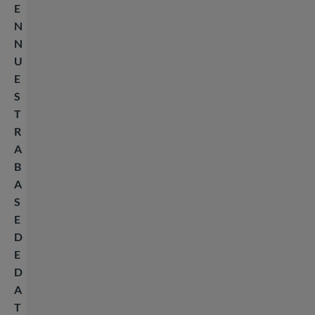
E
N
N
U
E
S
T
R
A
B
A
S
E
D
E
D
A
T