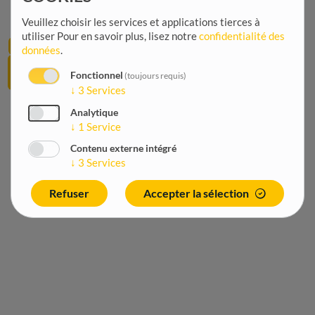
Accueil
Fil
/
Veuillez choisir les services et applications tierces à
d'Ariane
12
utiliser
Pour en savoir plus, lisez notre
confidentialité des
Agriculture
données
.
juin
Pêche et
2026
Fonctionnel
(toujours requis)
aquaculture
↓
3
Services
Analytique
↓
1
Service
Contenu externe intégré
↓
3
Services
Refuser
Accepter la sélection