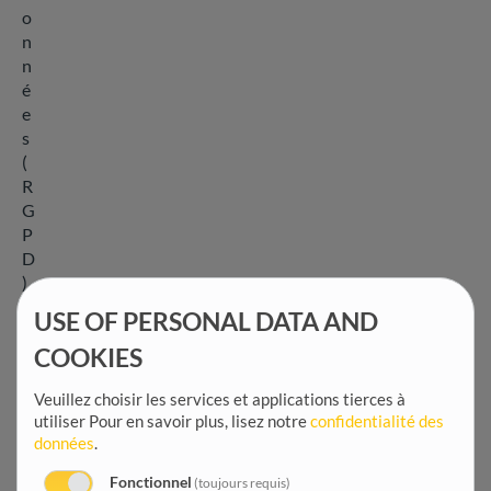
o
n
n
é
e
s
(
R
G
P
D
)
e
USE OF PERSONAL DATA AND
t
COOKIES
d
e
Veuillez choisir les services et applications tierces à
s
utiliser
Pour en savoir plus, lisez notre
confidentialité des
a
données
.
u
t
Fonctionnel
(toujours requis)