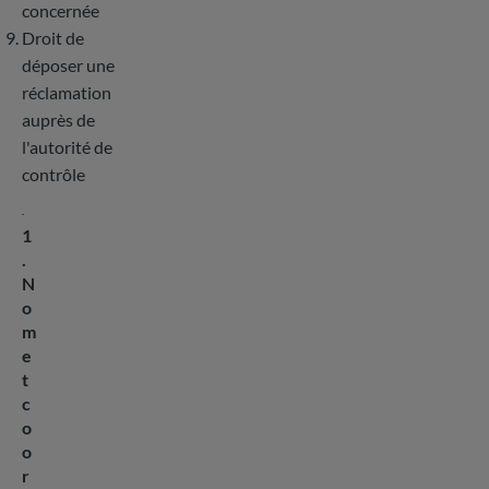
concernée
Droit de
déposer une
réclamation
auprès de
l'autorité de
contrôle
1
.
N
o
m
e
t
c
o
o
r