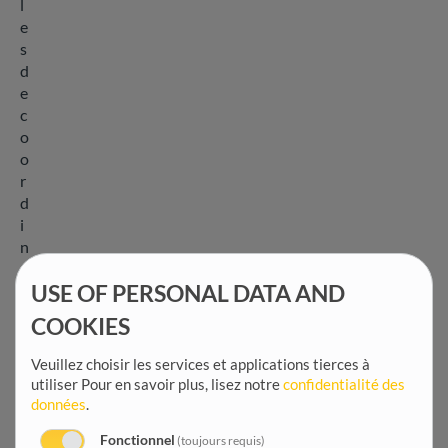
l
e
s
d
e
c
o
o
r
d
i
n
a
USE OF PERSONAL DATA AND
t
i
COOKIES
o
n
Veuillez choisir les services et applications tierces à
p
utiliser
Pour en savoir plus, lisez notre
confidentialité des
o
données
.
u
Fonctionnel
(toujours requis)
r