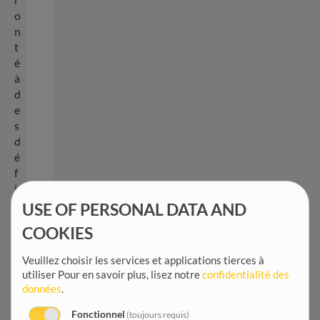
o
n
t
é
à
d
e
s
d
é
f
i
s
USE OF PERSONAL DATA AND
e
COOKIES
n
v
Veuillez choisir les services et applications tierces à
i
utiliser
Pour en savoir plus, lisez notre
confidentialité des
r
données
.
o
n
Fonctionnel
(toujours requis)