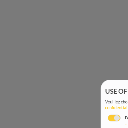
USE OF
Veuillez choi
confidential
F
↓