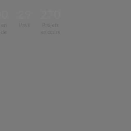
00
29
270
 en
Pays
Projets
 de
en cours