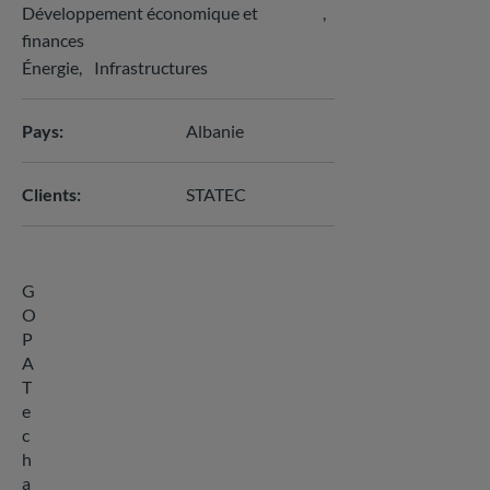
Développement économique et
finances
Énergie
Infrastructures
Pays
Albanie
Clients
STATEC
G
O
P
A
T
e
c
h
a