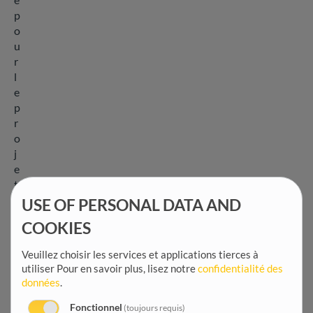
p
o
u
r
l
e
p
r
o
j
e
t
d
USE OF PERSONAL DATA AND
'
COOKIES
e
x
Veuillez choisir les services et applications tierces à
t
utiliser
Pour en savoir plus, lisez notre
confidentialité des
e
données
.
n
s
Fonctionnel
(toujours requis)