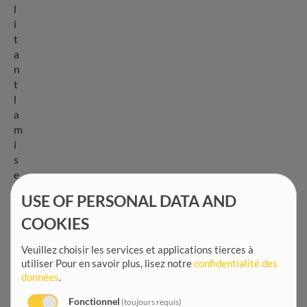
l
i
t
a
n
t
l
a
m
i
s
e
e
USE OF PERSONAL DATA AND
n
p
COOKIES
l
Veuillez choisir les services et applications tierces à
a
utiliser
Pour en savoir plus, lisez notre
confidentialité des
c
données
.
e
d
Fonctionnel
(toujours requis)