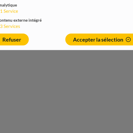
nalytique
1
Service
ontenu externe intégré
3
Services
Refuser
Accepter la sélection