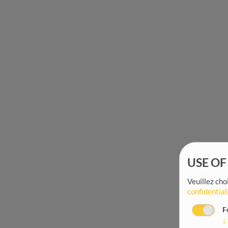
USE OF
Veuillez choi
confidential
F
↓