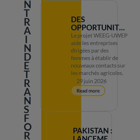
N
VERTES »
T
DIRIGÉES PAR
DES
R
DES FEMMES EN
OPPORTUNITÉS
A
OUGANDA
EN PLEIN
Le projet WEEG-UWEP
I
ESSOR SUR LES
aide les entreprises
N
dirigées par des
MARCHÉS
D
femmes à établir de
AGRICOLES DU
E
nouveaux contacts sur
NORD DE
T
les marchés agricoles.
L'OUGANDA
R
29 juin 2026
A
N
S
F
O
PAKISTAN :
R
LANCEMENT