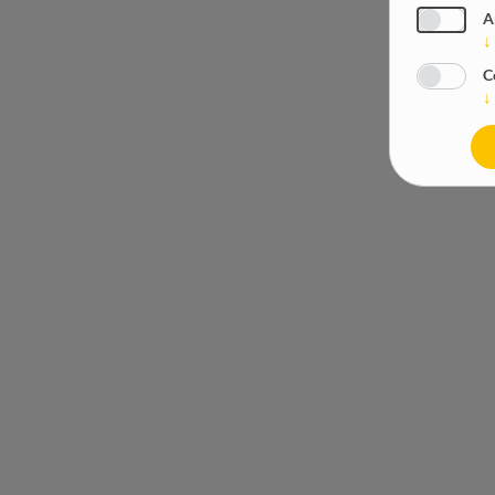
A
↓
C
↓