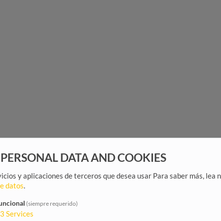
 PERSONAL DATA AND COOKIES
rvicios y aplicaciones de terceros que desea usar
Para saber más, lea 
de datos
.
uncional
(siempre requerido)
3
Services