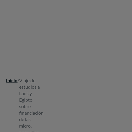
Inicio
/
Viaje de
Ruta
estudios a
de
Laos y
navegación
Egipto
sobre
financiación
de las
micro,