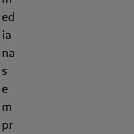
Desarrollo
ed
social
ia
na
s
e
m
pr