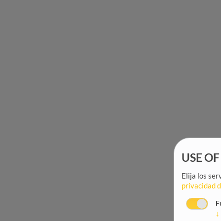
USE OF
Elija los se
privacidad 
F
↓