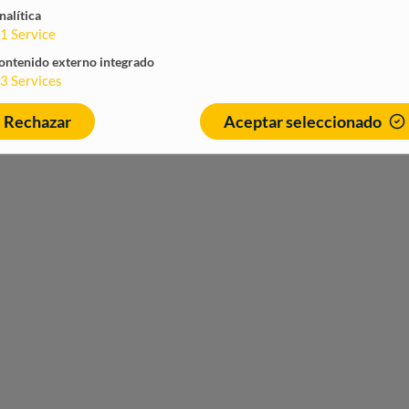
nalítica
1
Service
ontenido externo integrado
3
Services
Rechazar
Aceptar seleccionado