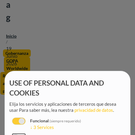
a
g
Inicio
Ruta
/
de
19
navegación
Gobernanza
Junio
GOPA
2026
Worldwide
Reforma de la
USE OF PERSONAL DATA AND
administración
pública
COOKIES
Elija los servicios y aplicaciones de terceros que desea
usar
Para saber más, lea nuestra
privacidad de datos
.
Funcional
(siempre requerido)
↓
3
Services