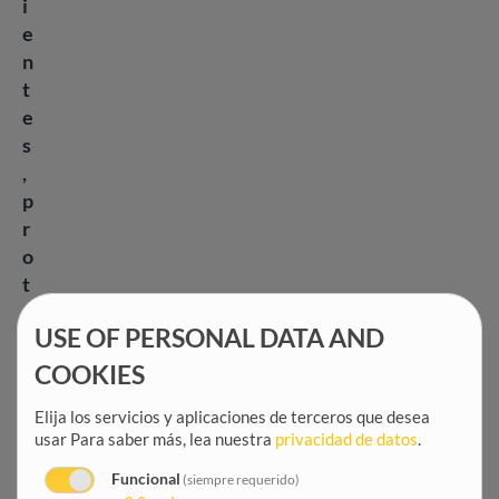
i
e
n
t
e
s
,
p
r
o
t
e
USE OF PERSONAL DATA AND
g
e
COOKIES
r
Elija los servicios y aplicaciones de terceros que desea
l
usar
Para saber más, lea nuestra
privacidad de datos
.
o
s
Funcional
(siempre requerido)