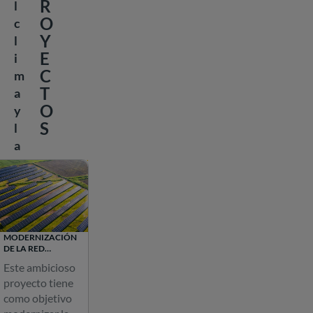
R
l
O
c
Y
l
E
i
C
m
T
a
O
y
S
l
a
s
f
i
n
a
MODERNIZACIÓN
n
DE LA RED
ELÉCTRICA DEL
z
Este ambicioso
SUR DE UCRANIA
proyecto tiene
a
como objetivo
s