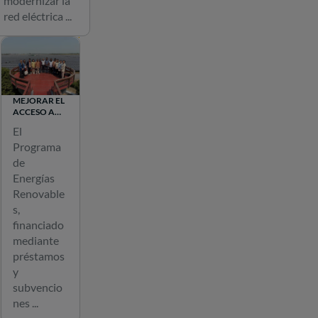
modernizar la
v
red eléctrica ...
e
r
d
e
s
MEJORAR EL
s
ACCESO A
LAS
o
El
ENERGÍAS
Programa
RENOVABLES
n
EN
de
h
BANGLADÉS
Energías
e
Renovable
r
s,
r
financiado
a
mediante
m
préstamos
y
i
subvencio
e
nes ...
n