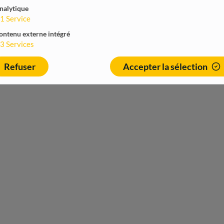
nalytique
1
Service
ontenu externe intégré
3
Services
Refuser
Accepter la sélection