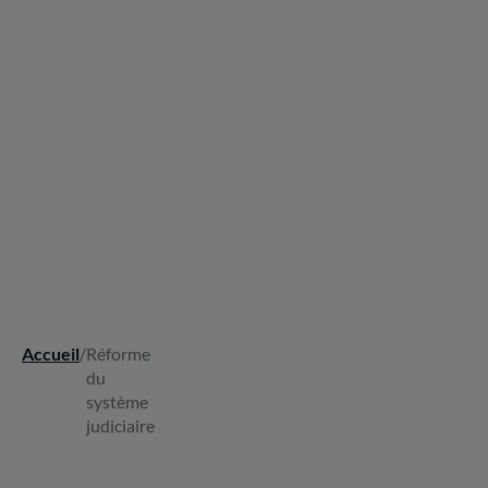
Accueil
/
Réforme
Fil
du
d'Ariane
système
judiciaire