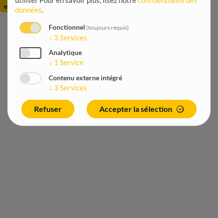
entreprises
données
.
Fonctionnel
(toujours requis)
↓
3
Services
Analytique
↓
1
Service
Contenu externe intégré
↓
3
Services
Refuser
Accepter la sélection