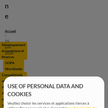
n
e
Accueil
Fil
/
d'Ariane
15
Développement
juin
économique et
2026
finances
GOPA
Worldwide
Compétitivité
et
USE OF PERSONAL DATA AND
développement
des micro,
COOKIES
petites et
Veuillez choisir les services et applications tierces à
moyennes
utiliser
Pour en savoir plus, lisez notre
confidentialité des