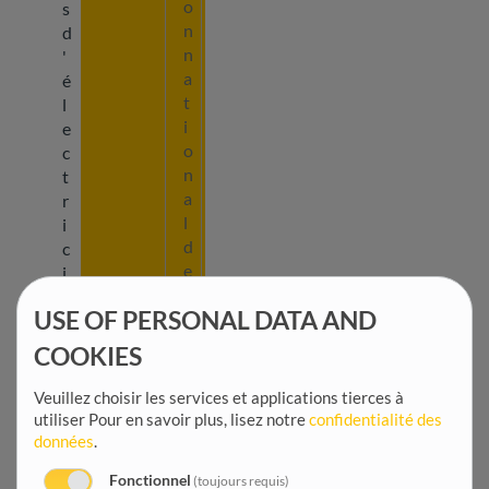
o
s
n
d
n
'
a
é
t
l
i
e
o
c
n
t
a
r
l
i
d
c
e
i
l
t
USE OF PERSONAL DATA AND
'
é
a
e
COOKIES
g
n
r
A
Veuillez choisir les services et applications tierces à
i
f
utiliser
Pour en savoir plus, lisez notre
confidentialité des
c
r
données
.
u
i
Fonctionnel
(toujours requis)
l
q