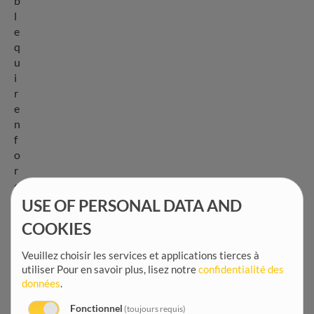
b
l
e
q
u
i
r
e
n
f
o
r
c
e
USE OF PERSONAL DATA AND
l
COOKIES
a
s
Veuillez choisir les services et applications tierces à
é
utiliser
Pour en savoir plus, lisez notre
confidentialité des
c
données
.
u
r
Fonctionnel
(toujours requis)