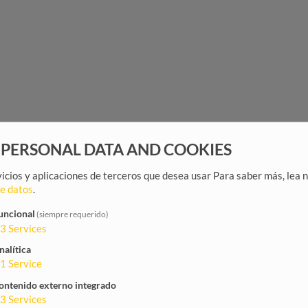
 PERSONAL DATA AND COOKIES
rvicios y aplicaciones de terceros que desea usar
Para saber más, lea 
de datos
.
uncional
(siempre requerido)
3
Services
nalítica
1
Service
ontenido externo integrado
3
Services