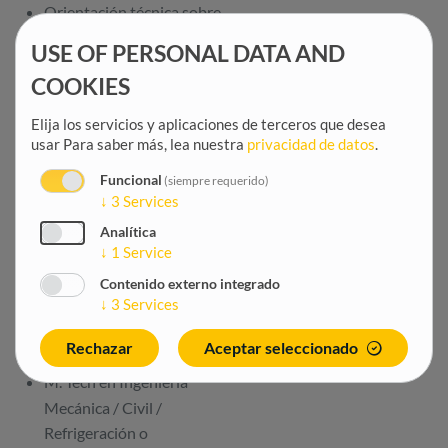
Orientación técnica sobre
el desarrollo postcosecha;
USE OF PERSONAL DATA AND
Preparación del manual de
operación y
COOKIES
mantenimiento.
Elija los servicios y aplicaciones de terceros que desea
Supervisión e inspección
usar
Para saber más, lea nuestra
privacidad de datos
.
periódicas de la
construcción y el
Funcional
(siempre requerido)
mantenimiento de los
↓
3
Services
almacenes.
Analítica
TUS
↓
1
Service
Contenido externo integrado
CUALIFICACIONES
↓
3
Services
Educación:
Rechazar
Aceptar seleccionado
M. Tech en Ingeniería
Mecánica / Civil /
Refrigeración o