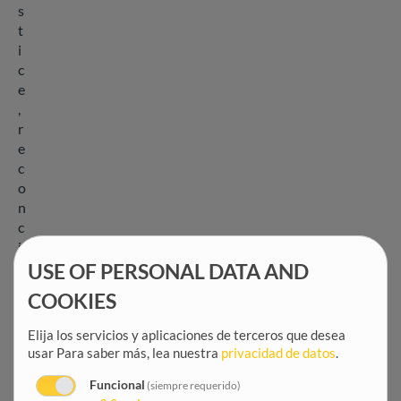
s
t
i
c
e
,
r
e
c
o
n
c
i
l
USE OF PERSONAL DATA AND
i
COOKIES
a
t
Elija los servicios y aplicaciones de terceros que desea
i
usar
Para saber más, lea nuestra
privacidad de datos
.
o
n
Funcional
(siempre requerido)