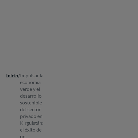
Inicio
/
Impulsar la
Ruta
economía
de
verde y el
navegación
desarrollo
sostenible
del sector
privado en
Kirguistán:
el éxito de
un