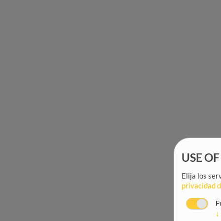
USE OF
Elija los se
privacidad 
F
↓