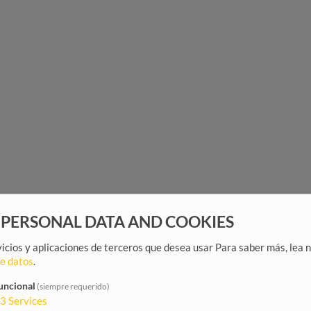
 PERSONAL DATA AND COOKIES
rvicios y aplicaciones de terceros que desea usar
Para saber más, lea 
de datos
.
uncional
(siempre requerido)
3
Services