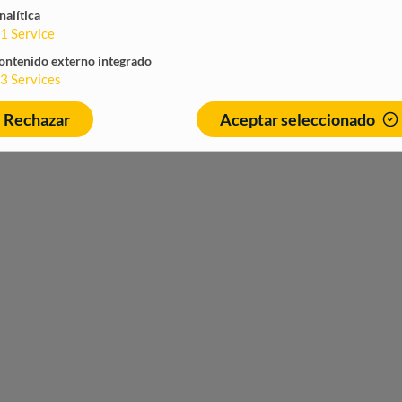
nalítica
1
Service
ontenido externo integrado
3
Services
Rechazar
Aceptar seleccionado