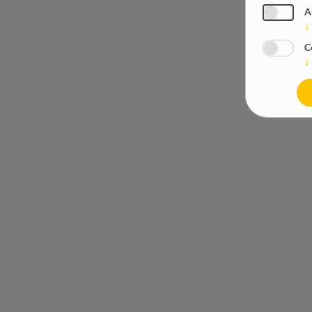
A
↓
C
↓