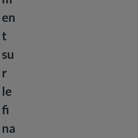
Paix et sécurité
en
Développement
social
t
su
r
le
fi
na