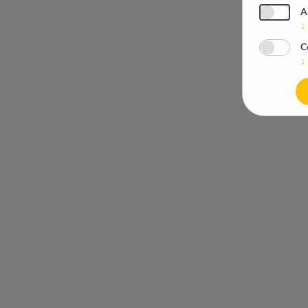
A
↓
C
↓