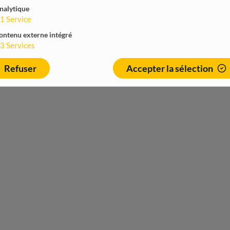
nalytique
1
Service
ontenu externe intégré
3
Services
Refuser
Accepter la sélection