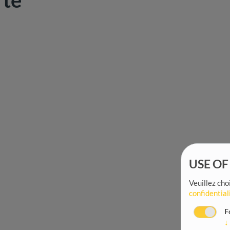
te
USE OF
Veuillez choi
confidential
F
↓