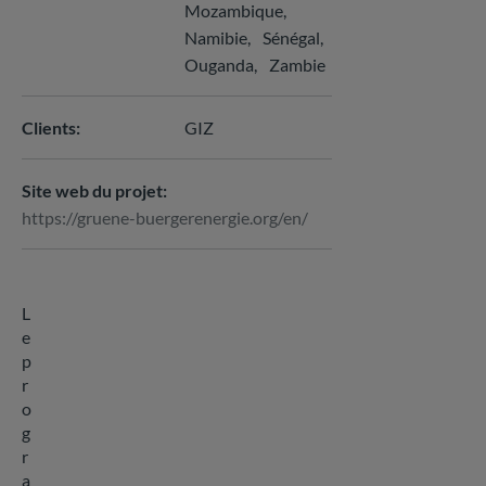
Mozambique
Namibie
Sénégal
Ouganda
Zambie
Clients
GIZ
Site web du projet
https://gruene-buergerenergie.org/en/
L
e
p
r
o
g
r
a