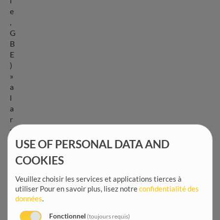
i
e
,
G
B
E
)
»
a
l
a
r
g
e
USE OF PERSONAL DATA AND
m
COOKIES
e
n
Veuillez choisir les services et applications tierces à
t
utiliser
Pour en savoir plus, lisez notre
confidentialité des
c
données
.
o
n
Fonctionnel
(toujours requis)