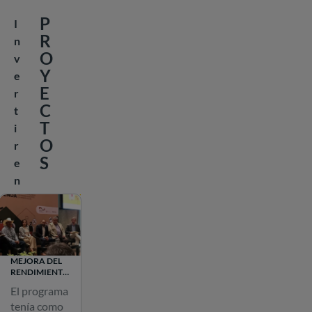
navegación
P
I
R
n
O
v
Y
e
E
r
C
t
T
i
O
r
S
e
n
i
n
f
r
MEJORA DEL
a
RENDIMIENTO
ENERGÉTICO
e
El programa
ACTUAL DE
s
tenía como
LAS