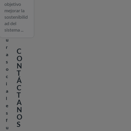
VIVIENDAS
t
objetivo
SOCIALES
mejorar la
r
MEXICANAS
sostenibilid
u
ad del
c
sistema ...
t
u
r
C
a
O
s
N
o
T
c
Á
i
C
a
T
l
A
e
N
s
O
f
S
u