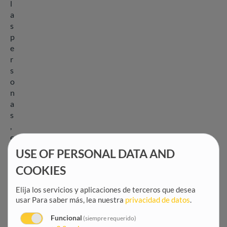
l
a
s
p
e
r
s
o
n
a
s
,
e
n
USE OF PERSONAL DATA AND
s
COOKIES
u
s
Elija los servicios y aplicaciones de terceros que desea
o
usar
Para saber más, lea nuestra
privacidad de datos
.
p
o
Funcional
(siempre requerido)
r